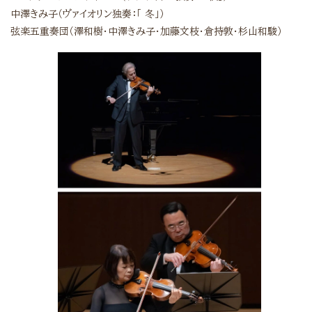
中澤きみ子（ヴァイオリン独奏：「 冬」）
弦楽五重奏団（澤和樹・中澤きみ子・加藤文枝・倉持敦・杉山和駿）