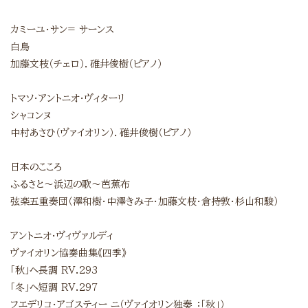
カミーユ・サン= サーンス
白鳥
加藤文枝（チェロ）．碓井俊樹（ピアノ）
トマソ・アントニオ・ヴィターリ
シャコンヌ
中村あさひ（ヴァイオリン）．碓井俊樹（ピアノ）
日本のこころ
ふるさと～浜辺の歌～芭蕉布
弦楽五重奏団（澤和樹・中澤きみ子・加藤文枝・倉持敦・杉山和駿）
アントニオ・ヴィヴァルディ
ヴァイオリン協奏曲集《四季》
「秋」へ長調 RV.293
「冬」へ短調 RV.297
フエデリコ・アゴスティー ニ（ヴァイオリン独奏 ：「秋」）