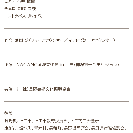
ピアノ：碓井 俊樹
チェロ：加藤 文枝
コントラバス：倉持 敦
司会：
朝岡 聡（フリーアナウンサー／元テレビ朝日アナウンサー）
主催：
NAGANO国際音楽祭 in 上田（栁澤憲一郎実行委員長）
共催：
（一社）長野芸術文化振興協会
後援：
長野県、上田市、上田市教育委員会、上田商工会議所
東御市、坂城町、青木村、長和町、長野県医師会、長野県病院協議会、