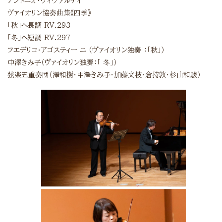
アントニオ・ヴィヴァルディ
ヴァイオリン協奏曲集《四季》
「秋」へ長調 RV.293
「冬」へ短調 RV.297
フエデリコ・アゴスティー ニ （ヴァイオリン独奏 ：「秋」）
中澤きみ子（ヴァイオリン独奏：「 冬」）
弦楽五重奏団（澤和樹・中澤きみ子・加藤文枝・倉持敦・杉山和駿）