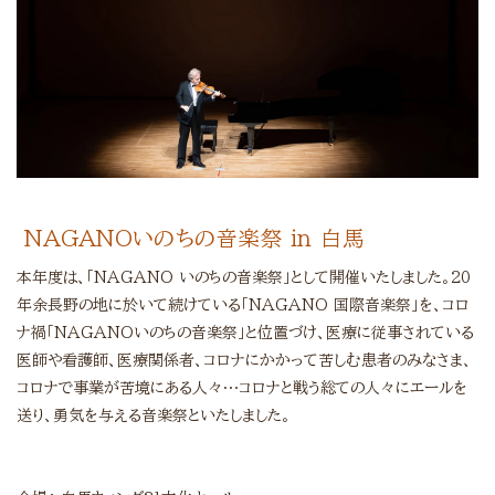
NAGANOいのちの音楽祭 in 白馬
本年度は、「NAGANO いのちの音楽祭」として開催いたしました。20
年余長野の地に於いて続けている「NAGANO 国際音楽祭」を、コロ
ナ禍「NAGANOいのちの音楽祭」と位置づけ、医療に従事されている
医師や看護師、医療関係者、コロナにかかって苦しむ患者のみなさま、
コロナで事業が苦境にある人々…コロナと戦う総ての人々にエールを
送り、勇気を与える音楽祭といたしました。