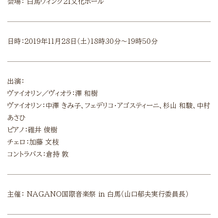
会場：
白馬ウィング21文化ホール
日時：2019年11月28日（土）18時30分～19時50分
出演：
ヴァイオリン／ヴィオラ：澤 和樹
ヴァイオリン：中澤 きみ子、フェデリコ・アゴスティーニ、杉山 和駿、中村
あさひ
ピアノ：碓井 俊樹
チェロ：加藤 文枝
コントラバス：倉持 敦
主催：
NAGANO国際音楽祭 in 白馬（山口郁夫実行委員長）