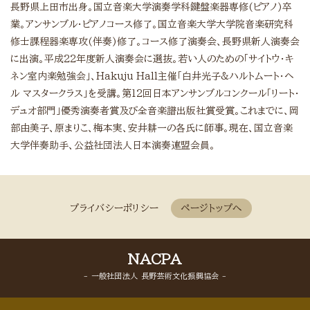
長野県上田市出身。国立音楽大学演奏学科鍵盤楽器専修(ピアノ)卒
業。アンサンブル・ピアノコース修了。国立音楽大学大学院音楽研究科
修士課程器楽専攻(伴奏)修了。コース修了演奏会、長野県新人演奏会
に出演。平成22年度新人演奏会に選抜。若い人のための「サイトウ・キ
ネン室内楽勉強会」、Hakuju Hall主催「白井光子&ハルトムート・ヘ
ル マスタークラス」を受講。第12回日本アンサンブルコンクール「リート・
デュオ部門」優秀演奏者賞及び全音楽譜出版社賞受賞。これまでに、岡
部由美子、原まりこ、梅本実、安井耕一の各氏に師事。現在、国立音楽
大学伴奏助手、公益社団法人日本演奏連盟会員。
プライバシーポリシー
ページトップへ
NACPA
- 一般社団法人 長野芸術文化振興協会 -