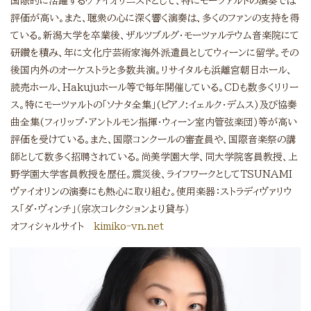
国際的に活躍するヴァイオリニストとして、特にモーツァルトの演奏では
評価が高い。また、聴衆の心に深く響く演奏は、多くのファンの支持を得
ている。新潟大学を卒業後、ザルツブルグ・モーツァルテウム音楽院にて
研鑽を積み、年に文化庁芸術家海外派遣員としてウィーンに留学。その
後国内外のオーケストラと多数共演。リサイタルも浜離宮朝日ホール、
読売ホール、
Hakuju
ホール等で毎年開催している。
CD
も数多くリリー
ス。特にモーツァルトの「ソナタ全集」
(
ピアノ
:
イェルク・デムス
)
及び協奏
曲全集
(
フィリップ・アントルモン指揮・ウィーン室内管弦楽団
)
等が高い
評価を受けている。また、国際コンクールの審査員や、国際音楽祭の講
師として数多く招聘されている。尚美学園大学、同大学院客員教授、上
野学園大学客員教授を歴任。震災後、ライフワークとして
TSUNAMI
ヴァイオリンの演奏にも熱心に取り組む。使用楽器：ストラディヴァリウ
ス「ダ・ヴィンチ」（宗次コレクションより貸与）
オフィシャルサイト
kimiko-vn.net