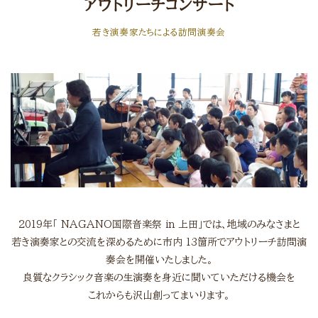
アウトリーチコンサート
若き演奏家たちによる訪問演奏会
2019
年「
NAGANO
国際音楽祭
in
上田」では、地域のみなさまと
若き演奏家との交流を深めるために市内
13
箇所でアウトリーチ訪問演
奏会を開催いたしました。
良質なクラシック音楽の生演奏を身近に聞いていただける機会を
これからも沢山創ってまいります。