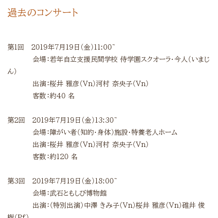
過去のコンサート
第1回 2019年7月19日（金）11:00~
会場：若年自立支援民間学校
侍学園スクオーラ・今人（いまじ
ん）
出演：桜井
雅彦（
Vn
）河村
奈央子（
Vn
）
客数：約
40
名
第2回 2019年7月19日（金）13:30~
会場：障がい者（知的・身体）施設・特養老人ホーム
出演：桜井
雅彦（
Vn
）河村
奈央子（
Vn
）
客数：約12
0
名
第3回 2019年7月19日（金）18:00~
会場：武石ともしび博物館
出演：（特別出演）中澤
きみ子（
Vn
）桜井
雅彦（
Vn
）碓井
俊
樹（
Pf
）