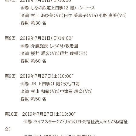
第7回 2019年7月21日（日）10:00~
会場：しなの鉄道上田駅（
2
階）コンコース
出演：村上
あゆ美（
Vn
）田中
美恵子（
Vla
）小野
恵美（
Vc
）
客数：約30
名
第8回 2019年7月21日（日）14:00~
会場：介護施設
しおがわ敬老園
出演：桜井
雅彦（
Vn
）碓井
俊樹（
Pf
）
客数：約60
名
第9回 2019年7月27日（土）10:00~
会場：
JR
上田駅（
1
階）改札口前
出演：杉山
和敏（
Vn
）中津留
綾奈（
Vn
）
客数：約50
名
第10回 2019年7月27日（土）13:30~
会場：ライフステージかりがね（社会福祉法人かりがね福祉
会）